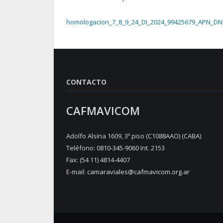
homologacion_7_8_9_24_DI_2024_99425679_APN_D
CONTACTO
CAFMAVICOM
Adolfo Alsina 1609, 3º piso (C1088AAO) (CABA)
Teléfono:
0810-345-9060
Int. 2153
Fax: (54 11) 4814-4407
E-mail:
camaraviales@cafmavicom.org.ar