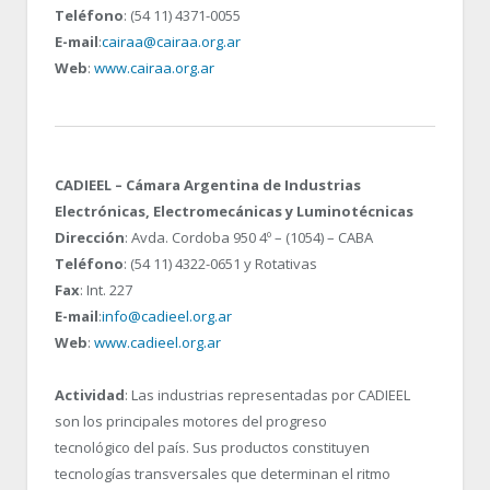
Teléfono
: (54 11) 4371-0055
E-mail
:
cairaa@cairaa.org.ar
Web
:
www.cairaa.org.ar
CADIEEL – Cámara Argentina de Industrias
Electrónicas, Electromecánicas y Luminotécnicas
Dirección
: Avda. Cordoba 950 4º – (1054) – CABA
Teléfono
: (54 11) 4322-0651 y Rotativas
Fax
: Int. 227
E-mail
:
info@cadieel.org.ar
Web
:
www.cadieel.org.ar
Actividad
: Las industrias representadas por CADIEEL
son los principales motores del progreso
tecnológico del país. Sus productos constituyen
tecnologías transversales que determinan el ritmo