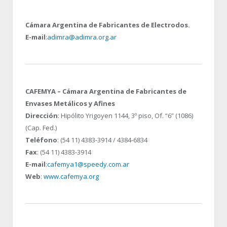
Cámara Argentina de Fabricantes de Electrodos.
E-mail
:
adimra@adimra.org.ar
CAFEMYA – Cámara Argentina de Fabricantes de
Envases Metálicos y Afines
Dirección
: Hipólito Yrigoyen 1144, 3º piso, Of. “6” (1086)
(Cap. Fed.)
Teléfono
: (54 11) 4383-3914 / 4384-6834
Fax
: (54 11) 4383-3914
E-mail
:
cafemya1@speedy.com.ar
Web
:
www.cafemya.org