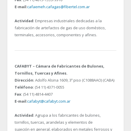
E-mail
:
cafaemeh.cafagas@fibertel.com.ar
Actividad
: Empresas industriales dedicadas a la
fabricación de artefactos de gas de uso doméstico,
terminales, accesorios, componentes y afines.
CAFABYT – Cámara de Fabricantes de Bulones,
Tornillos, Tuercas y Afines.
Dirección
: Adolfo Alsina 1609, 3º piso (C1088AAO) (CABA)
Teléfono
: (54 11) 4371-0055
Fax
: (54 11) 4814-4407
E-mail
:
cafabyt@cafabyt.com.ar
Actividad
: Agrupa a los fabricantes de bulones,
tornillos, tuercas, arandelas y elementos de
sujeción en general, elaborados en metales ferrosos y