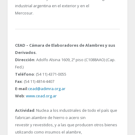
industrial argentina en el exterior y en el
Mercosur.
CEAD – Cámara de Elaboradores de Alambres y sus
Derivados.
Dirección
: Adolfo Alsina 1609, 2º piso (C1088AAO) (Cap.
Fed.)
Teléfono
: (54 11) 4371-0055
Fax
: (54 11) 4814-4407
E-mail
:
cead@adimra.org.ar
Web
:
www.cead.org.ar
Actividad
: Nuclea a los industriales de todo el país que
fabrican alambre de hierro o acero sin
revestir y revestidos, y a las que producen otros bienes
utilizando como insumos el alambre,