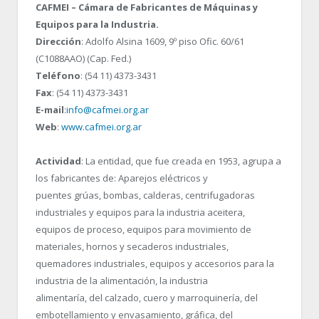
CAFMEI – Cámara de Fabricantes de Máquinas y
Equipos para la Industria.
Dirección
: Adolfo Alsina 1609, 9º piso Ofic. 60/61
(C1088AAO) (Cap. Fed.)
Teléfono
: (54 11) 4373-3431
Fax
: (54 11) 4373-3431
E-mail
:
info@cafmei.org.ar
Web
:
www.cafmei.org.ar
Actividad
: La entidad, que fue creada en 1953, agrupa a
los fabricantes de: Aparejos eléctricos y
puentes grúas, bombas, calderas, centrifugadoras
industriales y equipos para la industria aceitera,
equipos de proceso, equipos para movimiento de
materiales, hornos y secaderos industriales,
quemadores industriales, equipos y accesorios para la
industria de la alimentación, la industria
alimentaría, del calzado, cuero y marroquinería, del
embotellamiento y envasamiento, gráfica, del