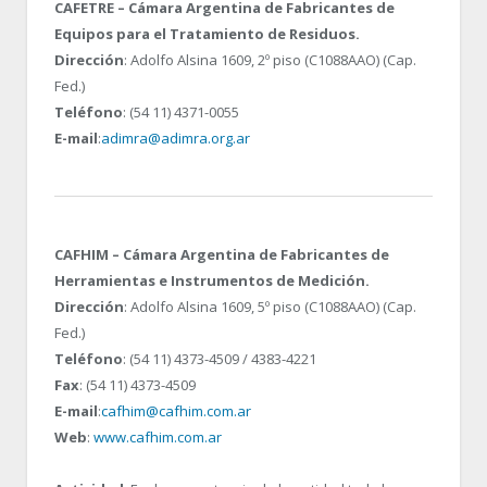
CAFETRE – Cámara Argentina de Fabricantes de
Equipos para el Tratamiento de Residuos.
Dirección
: Adolfo Alsina 1609, 2º piso (C1088AAO) (Cap.
Fed.)
Teléfono
: (54 11) 4371-0055
E-mail
:
adimra@adimra.org.ar
CAFHIM – Cámara Argentina de Fabricantes de
Herramientas e Instrumentos de Medición.
Dirección
: Adolfo Alsina 1609, 5º piso (C1088AAO) (Cap.
Fed.)
Teléfono
: (54 11) 4373-4509 / 4383-4221
Fax
: (54 11) 4373-4509
E-mail
:
cafhim@cafhim.com.ar
Web
:
www.cafhim.com.ar