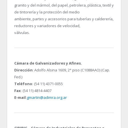
granito y del mármol, del papel, petrolera, plástica, textil y
de tintorería y la protección del medio
ambiente, partes y accesorios para tuberías y calderería,
reductores y variadores de velocidad,
válvulas.
Cámara de Galvanizadores y Afines.
Dirección
: Adolfo Alsina 1609, 2° piso (C1088AAO) (Cap.
Fed.)
Teléfono
: (54 11) 4371-0055
Fax
: (54 11) 4814-4407
E-mail:
gmartin@adimra.org.ar
CIPIBIC – Cámara de Industriales de Proyectos e