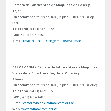
Cámara de Fabricantes de Máquinas de Coser y
Tejer.
Dirección
: Adolfo Alsina 1609, 1º piso (C1088AAO) (Cap.
Fed.)
Teléfono
: (54 11) 4371-0055
Fax
: (54 11) 4814-4407
E-mail
:
rmacchieraldo@singermacoser.com.ar
CAFMAVICOM – Cámara de Fabricantes de Máquinas
Viales de la Construcción, de la Minería y
Afines.
Dirección
: Adolfo Alsina 1609, 3º piso (C1088AAO) (CABA)
Teléfono
: (54 11) 4371-0055
Fax
: (54 11) 4814-4407
E-mail
:
camaraviales@cafmavicom.org.ar
Web
:
www.cafmavicom.org.ar