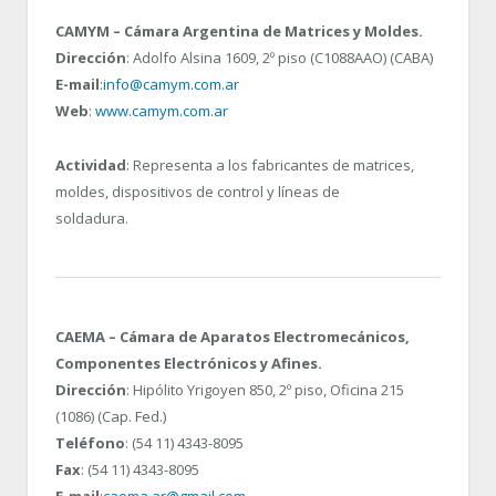
CAMYM – Cámara Argentina de Matrices y Moldes.
Dirección
: Adolfo Alsina 1609, 2º piso (C1088AAO) (CABA)
E-mail
:
info@camym.com.ar
Web
:
www.camym.com.ar
Actividad
: Representa a los fabricantes de matrices,
moldes, dispositivos de control y líneas de
soldadura.
CAEMA – Cámara de Aparatos Electromecánicos,
Componentes Electrónicos y Afines.
Dirección
: Hipólito Yrigoyen 850, 2º piso, Oficina 215
(1086) (Cap. Fed.)
Teléfono
: (54 11) 4343-8095
Fax
: (54 11) 4343-8095
E-mail
:
caema.ar@gmail.com