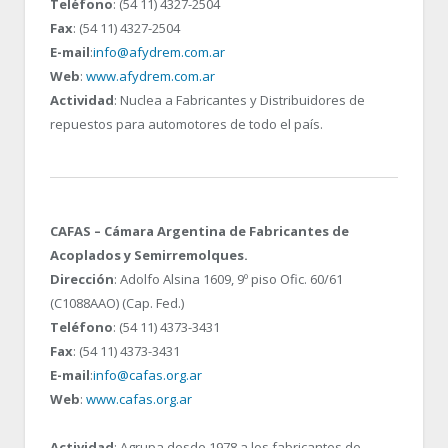
Teléfono
: (54 11) 4327-2504
Fax
: (54 11) 4327-2504
E-mail
:
info@afydrem.com.ar
Web
:
www.afydrem.com.ar
Actividad
: Nuclea a Fabricantes y Distribuidores de
repuestos para automotores de todo el país.
CAFAS – Cámara Argentina de Fabricantes de
Acoplados y Semirremolques.
Dirección
: Adolfo Alsina 1609, 9º piso Ofic. 60/61
(C1088AAO) (Cap. Fed.)
Teléfono
: (54 11) 4373-3431
Fax
: (54 11) 4373-3431
E-mail
:
info@cafas.org.ar
Web
:
www.cafas.org.ar
Actividad
: Agrupa desde 1978 a los fabricantes de