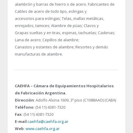
alambrón y barras de hierro o de acero. Fabricantes de
Cables de acero de todo tipo, eslingas y
accesorios para eslingas; Telas, mallas metálicas,
enrejados, tamices; Alambre de púas; Clavos y
Grapas sueltas y en tiras, espinas, tachuelas; Cadenas;
Lana de acero; Cepillos de alambre;
Canastos y estantes de alambre; Resortes y demás
manufacturas de alambre.
CAEHFA – Cámara de Equipamientos Hospitalarios
de Fabricación Argentina.
Dirección
: Adolfo Alsina 1609, 3º piso (C1088AAO) (CABA)
Teléfono
: (54 11) 4381-7320
Fax
: (54 11) 4381-7320
E-mail
:
caehfa@caehfa.org.ar
Web
:
www.caehfa.org.ar