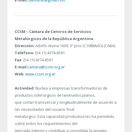
CCSM – Cámara de Centros de Servicios
Metalúrgicos de la República Argentina.
Dirección
: Adolfo Alsina 1609, 3º piso (C1088AAO) (CABA)
Teléfono
: (54 11) 4374-6591
Fax
: (54 11) 4374-6591
E-mail
:
camara@ccsm.org.ar
Web
:
www.ccsm.org.ar
Actividad
: Nuclea a empresas transformadoras de
productos siderúrgicos de laminados planos,
que cortan transversal y longitudinalmente de acuerdo a
las necesidades del usuario final
metalúrgico. Esta capacidad productiva les ha permitido
cubrir todos los requerimientos del
mercado interno y contribuir a consolidar la imagen