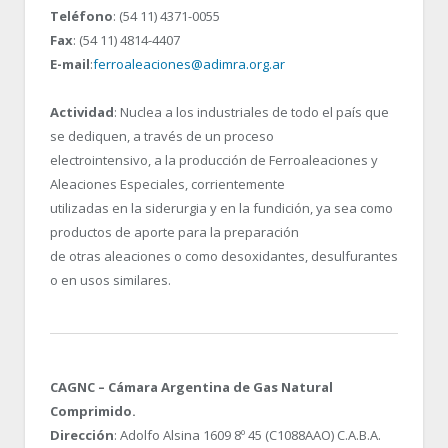
Teléfono
: (54 11) 4371-0055
Fax
: (54 11) 4814-4407
E-mail
:
ferroaleaciones@adimra.org.ar
Actividad
: Nuclea a los industriales de todo el país que
se dediquen, a través de un proceso
electrointensivo, a la producción de Ferroaleaciones y
Aleaciones Especiales, corrientemente
utilizadas en la siderurgia y en la fundición, ya sea como
productos de aporte para la preparación
de otras aleaciones o como desoxidantes, desulfurantes
o en usos similares.
CAGNC – Cámara Argentina de Gas Natural
Comprimido.
Dirección
: Adolfo Alsina 1609 8º 45 (C1088AAO) C.A.B.A.