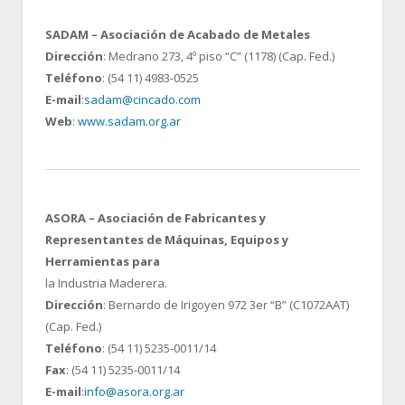
SADAM – Asociación de Acabado de Metales
Dirección
: Medrano 273, 4º piso “C” (1178) (Cap. Fed.)
Teléfono
: (54 11) 4983-0525
E-mail
:
sadam@cincado.com
Web
:
www.sadam.org.ar
ASORA – Asociación de Fabricantes y
Representantes de Máquinas, Equipos y
Herramientas para
la Industria Maderera.
Dirección
: Bernardo de Irigoyen 972 3er “B” (C1072AAT)
(Cap. Fed.)
Teléfono
: (54 11) 5235-0011/14
Fax
: (54 11) 5235-0011/14
E-mail
:
info@asora.org.ar