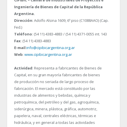
Ingeniería de Bienes de Capital de la República
Argentina.
Dirección
: Adolfo Alsina 1609, 6º piso (C1088AAO) (Cap.
Fed.)
Teléfono
: (54 11) 4383-4883 / (54 11) 4371-0055 int. 143
Fax
: (54 11) 4383-4883
E-mail
:
info@cipibicargentina.org.ar
Web
:
www.cipibicargentina.org.ar
Actividad
: Representa a fabricantes de Bienes de
Capital, en su gran mayoría fabricantes de bienes
de producción no seriada de largo proceso de
fabricación. El mercado está constituido por las
industrias de alimentos y bebidas, química y
petroquímica, del petróleo y del gas, agroquímica,
siderúrgica, minera, plástica, gráfica, automotriz,
papelera, naval, centrales eléctricas, térmicas e
hidráulica, y en general a todas las actividades