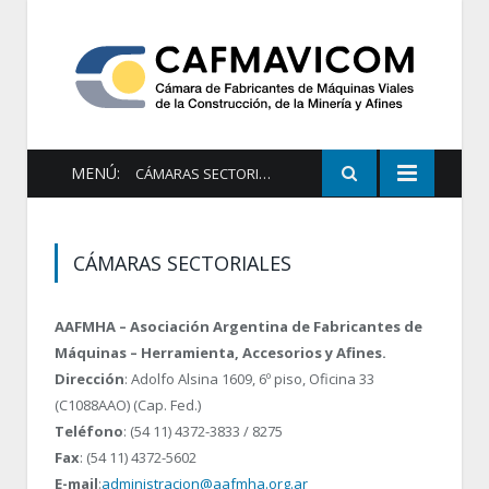
MENÚ:
CÁMARAS SECTORIALES
CÁMARAS SECTORIALES
AAFMHA – Asociación Argentina de Fabricantes de
Máquinas – Herramienta, Accesorios y Afines.
Dirección
: Adolfo Alsina 1609, 6º piso, Oficina 33
(C1088AAO) (Cap. Fed.)
Teléfono
: (54 11) 4372-3833 / 8275
Fax
: (54 11) 4372-5602
E-mail
:
administracion@aafmha.org.ar