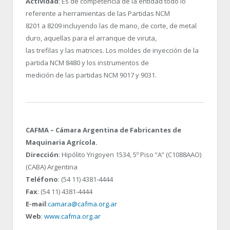
Actividad
: Es de competencia de la entidad todo lo
referente a herramientas de las Partidas NCM
8201 a 8209 incluyendo las de mano, de corte, de metal
duro, aquellas para el arranque de viruta,
las trefilas y las matrices. Los moldes de inyección de la
partida NCM 8480 y los instrumentos de
medición de las partidas NCM 9017 y 9031.
CAFMA – Cámara Argentina de Fabricantes de
Maquinaria Agrícola.
Dirección
: Hipólito Yrigoyen 1534, 5º Piso “A” (C1088AAO)
(CABA) Argentina
Teléfono
: (54 11) 4381-4444
Fax
: (54 11) 4381-4444
E-mail
:
camara@cafma.org.ar
Web
:
www.cafma.org.ar