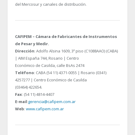
del Mercosur y canales de distribución.
CAFIPEM – Cámara de Fabricantes de Instrumentos
de Pesar y Medir.
Dirección
: Adolfo Alsina 1609, 3º piso (C1088AAO) (CABA)
| AIM España 744, Rosario | Centro
Económico de Casilda, calle BsAs 2474
Teléfono
: CABA (54 11) 4371-0055 | Rosario (0341)
4257277 | Centro Económico de Casilda
(03464) 422654.
Fax
: (54 11) 4814-4407
E-mail
:
gerencia@cafipem.com.ar
Web
:
www.cafipem.com.ar