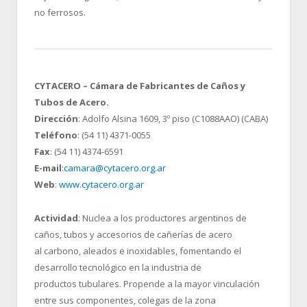
no ferrosos.
CYTACERO – Cámara de Fabricantes de Caños y
Tubos de Acero.
Dirección
: Adolfo Alsina 1609, 3º piso (C1088AAO) (CABA)
Teléfono
: (54 11) 4371-0055
Fax
: (54 11) 4374-6591
E-mail
:
camara@cytacero.org.ar
Web
:
www.cytacero.org.ar
Actividad
: Nuclea a los productores argentinos de
caños, tubos y accesorios de cañerías de acero
al carbono, aleados e inoxidables, fomentando el
desarrollo tecnológico en la industria de
productos tubulares. Propende a la mayor vinculación
entre sus componentes, colegas de la zona