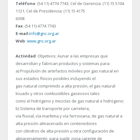
Teléfono
: (54 11) 4774 7743; Cel de Gerencia: (11) 15 5104
1121; Cel de Presidencia: (11) 15 4175
6308
Fax
: (54 11) 4774 7743
E-mail
:
info@gnc.org.ar
Web
:
www.gnc.org.ar
Actividad
: Objetivos: Aunar a las empresas que
desarrollan y fabrican productos y sistemas para:
a) Propulsión de artefactos móviles por gas natural en
sus estados físicos posibles incluyendo el
gas natural comprimido a alta presión, el gas natural
licuado y otros combustibles gaseosos tales
como el hidrógeno y mezclas de gas natural e hidrógeno;
b) Sistema de transporte por carretera,
vía fluvial, vía marítima y vía ferroviaria, de gas natural a
alta presión almacenado en contenedores
con cilindros de alta presión u otra configuración de
almacenamiento, para suplir zona carente de