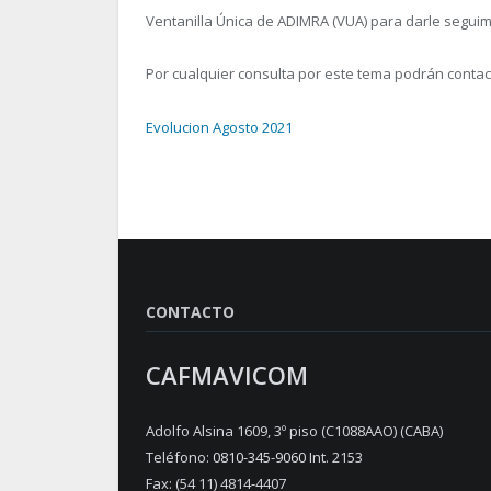
Ventanilla Única de ADIMRA (VUA) para darle seguim
Por cualquier consulta por este tema podrán contac
Evolucion Agosto 2021
CONTACTO
CAFMAVICOM
Adolfo Alsina 1609, 3º piso (C1088AAO) (CABA)
Teléfono:
0810-345-9060
Int. 2153
Fax: (54 11) 4814-4407