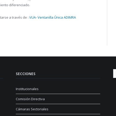
iento diferenciado.
tarse a través de :
VUA- Ventanilla Única ADIMRA
SECCIONES
Institucionales
Comisión Directiva
Cámaras Sectoriales