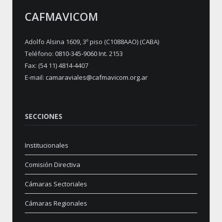
CAFMAVICOM
Adolfo Alsina 1609, 3º piso (C1088AAO) (CABA)
Teléfono:
0810-345-9060
Int. 2153
Fax: (54 11) 4814-4407
E-mail:
camaraviales@cafmavicom.org.ar
SECCIONES
Institucionales
Comisión Directiva
Cámaras Sectoriales
Cámaras Regionales